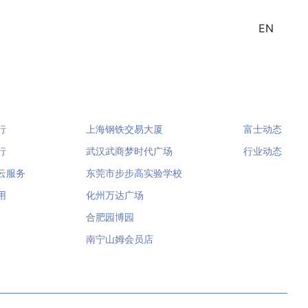
作
新闻资讯
关于我们
服务支持
EN
中心
工程案例
新闻资讯
行
上海钢铁交易大厦
富士动态
行
武汉武商梦时代广场
行业动态
云服务
东莞市步步高实验学校
用
化州万达广场
合肥园博园
南宁山姆会员店